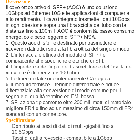
Descrizione
Il cavo ottico attivo di SFP+ (AOC) è una soluzione
10Gbps ad Ethernet 10G e le applicazioni di computer a
alto rendimento. Il cavo integrato trasmette i dati 10Gbps
in ogni direzione sopra una fibra sciolta del tubo con la
distanza fino a 100m. Il AOC è conformità, basso consumo
energetico e peso leggero di SFP+ MSA.
1. Questo aoc di sfp+ è destinato per trasmettere e
ricevere i dati ottici sopra la fibra ottica del singolo modo
2.
L'interfaccia elettrica del modulo di SFP+ è
compiacente alle specifiche elettriche di SFI.
4. L'impedenza dell'input del trasmettitore e dell'uscita del
ricevitore è differenziale 100 ohm.
5. Le linee di dati sono internamente CA coppia.
6. Il modulo fornisce il termine differenziale e riduce il
differenziale alla conversione di modo comune per il
segnale di qualità termine ed EMI bassa.
7. SFI aziona tipicamente oltre 200 millimetri di materiale
migliore FR4 o fino ad un massimo di circa 150mm di FR4
standard con un connettore.
Specificazione
Contributo ai tassi di dati di multi-gigabit fino a
10.5Gbps
Tassi di dati a rovescio - compatibile a 1Gbps