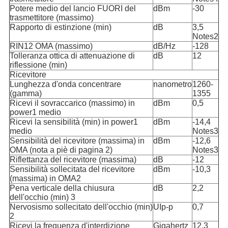
Potere medio del lancio FUORI del
dBm
-30
trasmettitore (massimo)
Rapporto di estinzione (min)
dB
3,5
Notes2
RIN12 OMA (massimo)
dB/Hz
-128
Tolleranza ottica di attenuazione di
dB
12
riflessione (min)
Ricevitore
Lunghezza d'onda concentrare
nanometro
1260-
(gamma)
1355
Ricevi il sovraccarico (massimo) in
dBm
0,5
power1 medio
Ricevi la sensibilità (min) in power1
dBm
-14,4
medio
Notes3
Sensibilità del ricevitore (massima) in
dBm
-12,6
OMA (nota a piè di pagina 2)
Notes3
Riflettanza del ricevitore (massima)
dB
-12
Sensibilità sollecitata del ricevitore
dBm
-10,3
(massima) in OMA2
Pena verticale della chiusura
dB
2,2
dell'occhio (min) 3
Nervosismo sollecitato dell'occhio (min)
UIp-p
0,7
2
Ricevi la frequenza d'interdizione
Gigahertz
12,3