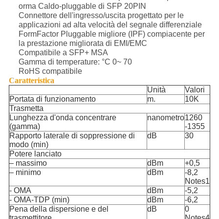
orma Caldo-pluggable di SFP 20PIN
Connettore dell'ingresso/uscita progettato per le
applicazioni ad alta velocità del segnale differenziale
FormFactor Pluggable migliore (IPF) compiacente per
la prestazione migliorata di EMI/EMC
Compatibile a SFP+ MSA
Gamma di temperature: °C 0~ 70
RoHS compatibile
Caratteristica
Unità
Valori
Portata di funzionamento
m.
10K
Trasmetta
Lunghezza d'onda concentrare
nanometro
1260
(gamma)
-1355
Rapporto laterale di soppressione di
dB
30
modo (min)
Potere lanciato
– massimo
dBm
+0,5
– minimo
dBm
-8,2
Notes1
- OMA
dBm
-5,2
- OMA-TDP (min)
dBm
-6,2
Pena della dispersione e del
dB
0
trasmettitore
Notes4