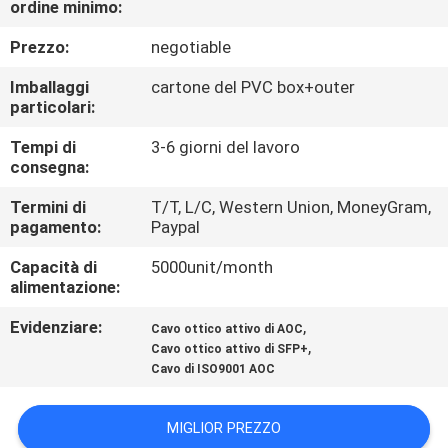
ordine minimo:
CONTROLLO
Prezzo:
negotiable
DI
Imballaggi
cartone del PVC box+outer
particolari:
QUALITÀ
Tempi di
3-6 giorni del lavoro
consegna:
CONTATTICI
Termini di
T/T, L/C, Western Union, MoneyGram,
pagamento:
Paypal
NOTIZIE
Capacità di
5000unit/month
alimentazione:
CASI
Evidenziare:
,
Cavo ottico attivo di AOC
,
Cavo ottico attivo di SFP+
MAPPA
Cavo di ISO9001 AOC
DEL
MIGLIOR PREZZO
SITO