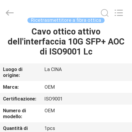
Beijing
Silk
Road
Enterprise
Management
Ricetrasmettitore a fibra ottica
Services
Co.,LTD..
Cavo ottico attivo
CASA
All
Rights
Reserved.
dell'interfaccia 10G SFP+ AOC
PRODOTTI
di ISO9001 Lc
RIGUARDO
Luogo di
La CINA
origine:
A
NOI
Marca:
OEM
Certificazione:
ISO9001
GIRO
Numero di
OEM
DELLA
modello:
FABBRICA
Quantità di
1pcs