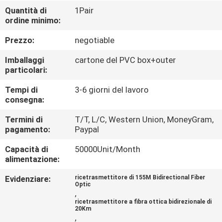
Quantità di
1Pair
ordine minimo:
CONTROLLO
DI
Prezzo:
negotiable
QUALITÀ
Imballaggi
cartone del PVC box+outer
particolari:
CONTATTICI
Tempi di
3-6 giorni del lavoro
consegna:
NOTIZIE
Termini di
T/T, L/C, Western Union, MoneyGram,
pagamento:
Paypal
Capacità di
50000Unit/Month
CASI
alimentazione:
Evidenziare:
ricetrasmettitore di 155M Bidirectional Fiber
MAPPA
Optic
,
DEL
ricetrasmettitore a fibra ottica bidirezionale di
20Km
SITO
,