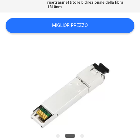
ricetrasmettitore bidirezionale della fibra
1310nm
PRIVACY
MIGLIOR PREZZO
POLICY