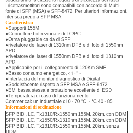
I ricetrasmettitori sono compatibili con accordo di Multi-
fonte di SFP (MSA) e SFF-8472. Per ulteriori informazioni,
riferisca prego a SFP MSA.
Caratteristica
●
Supporti 155M
●Connettore bidirezionale di LC/PC
●Orma pluggable calda di SFP
●rivelatore del laser di 1310nm DFB e di foto di 1550nm
APD
●rivelatore del laser di 1550nm DFB e di foto di 1310nm
APD
●Applicabile per il collegamento di 120Km SMF
●Basso consumo energetico,
< 1="">
●Interfaccia del monitor diagnostico di Digital
●Soddisfacente rispetto a SFP MSA e SFF-8472
●EMI bassa stessa e protezione eccellente di ESD
●Temperatura di caso di funzionamento:
Commerical: un industriale di 0 - 70 °C: - °C 40 - 85
Informazioni di ordinazione
SFP BIDI, LC, Tx1310/Rx1550nm 155M, 20km, con DDM
SFP BIDI, LC, Tx1550/Rx1310nm 155M, 20km, con DDM
SFP BIDI, LC, Tx1310/Rx1550nm 155M, 20km, senza
DDM