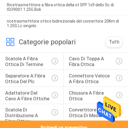
Ricetrasmettitore a fibra ottica della st SFP 1x9 dello Sc di
ISO9001 1.25G Bidi
ricetrasmettitore ottico bidirezionale del connettore 20Km di
1.25G Lc singolo
Categorie popolari
Tutti
Scatola A Fibra 
Cavo Di Toppa A 
Ottica Di Termine
Fibra Ottica
Separatore A Fibra 
Connettore Veloce 
Ottica Del Plc
A Fibra Ottica
Adattatore Del 
Chiusura A Fibra 
Cavo A Fibre Ottiche
Ottica
Scatola Di 
Convertitore A Fibra 
Distribuzione A 
Ottica Di Media
Fibra Ottica
Richiedi un preventivo