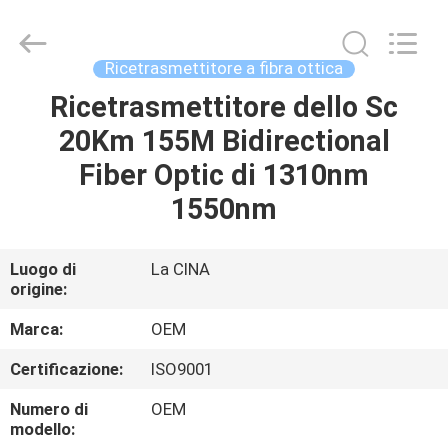
Beijing
Silk
Road
Enterprise
Management
Ricetrasmettitore a fibra ottica
Services
Co.,LTD..
Ricetrasmettitore dello Sc
CASA
All
Rights
Reserved.
20Km 155M Bidirectional
PRODOTTI
Fiber Optic di 1310nm
1550nm
RIGUARDO
A
Luogo di
La CINA
origine:
NOI
Marca:
OEM
GIRO
Certificazione:
ISO9001
DELLA
Numero di
OEM
FABBRICA
modello: