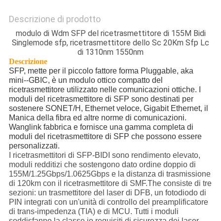
Descrizione di prodotto
modulo di Wdm SFP del ricetrasmettitore di 155M Bidi
Singlemode sfp, ricetrasmettitore dello Sc 20Km Sfp Lc
di 1310nm 1550nm
Descrizione
SFP, mette per il piccolo fattore forma Pluggable, aka
mini--GBIC, è un modulo ottico compatto del
ricetrasmettitore utilizzato nelle comunicazioni ottiche. I
moduli del ricetrasmettitore di SFP sono destinati per
sostenere SONET/H, Ethernet veloce, Gigabit Ethernet, il
Manica della fibra ed altre norme di comunicazioni.
Wanglink fabbrica e fornisce una gamma completa di
moduli del ricetrasmettitore di SFP che possono essere
personalizzati.
I ricetrasmettitori di SFP-BIDI sono rendimento elevato,
moduli redditizi che sostengono dato ordine doppio di
155M/1.25Gbps/1.0625Gbps e la distanza di trasmissione
di 120km con il ricetrasmettitore di SMF.The consiste di tre
sezioni: un trasmettitore del laser di DFB, un fotodiodo di
PIN integrati con un'unità di controllo del preamplificatore
di trans-impedenza (TIA) e di MCU. Tutti i moduli
soddisfanno la classe io requisiti di sicurezza dei laser.