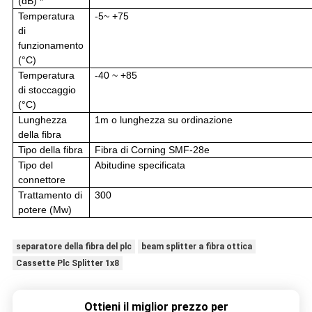
(dB) *
Temperatura
-5~ +75
di
funzionamento
(°C)
Temperatura
-40 ~ +85
di stoccaggio
(°C)
Lunghezza
1m o lunghezza su ordinazione
della fibra
Tipo della fibra
Fibra di Corning SMF-28e
Tipo del
Abitudine specificata
connettore
Trattamento di
300
potere (Mw)
separatore della fibra del plc
beam splitter a fibra ottica
Cassette Plc Splitter 1x8
Ottieni il miglior prezzo per