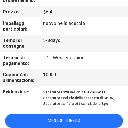
ordine minimo:
Prezzo:
$6.4
CONTROLLO
DI
Imballaggi
nuovo nella scatola.
particolari:
QUALITÀ
Tempi di
5-8days
consegna:
CONTATTICI
Termini di
T/T, Western Union
pagamento:
NOTIZIE
Capacità di
10000
alimentazione:
CASI
Evidenziare:
,
Separatore 1x8 del Plc della cassetta
,
Separatore del Plc della cassetta di GPON
Separatore a fibra ottica 1x8 dello SpA
MAPPA
DEL
MIGLIOR PREZZO
SITO