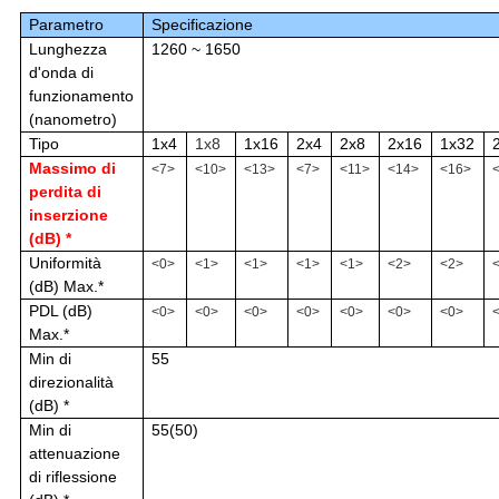
Parametro
Specificazione
Lunghezza
1260 ~ 1650
d'onda di
funzionamento
(nanometro)
Tipo
1x4
1x8
1x16
2x4
2x8
2x16
1x32
Massimo di
<7>
<10>
<13>
<7>
<11>
<14>
<16>
perdita di
inserzione
(dB) *
Uniformità
<0>
<1>
<1>
<1>
<1>
<2>
<2>
(dB) Max.*
PDL (dB)
<0>
<0>
<0>
<0>
<0>
<0>
<0>
Max.*
Min di
55
direzionalità
(dB) *
Min di
55(50)
attenuazione
di riflessione