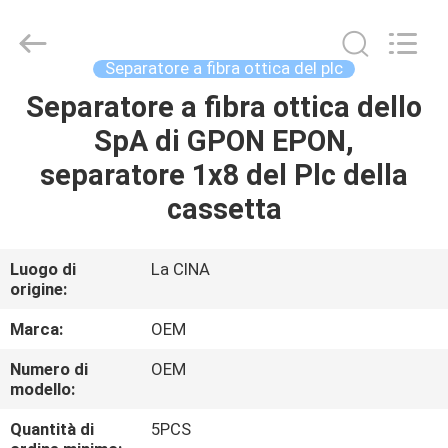
Beijing
Silk
Road
Enterprise
Management
Separatore a fibra ottica del plc
Services
Co.,LTD..
Separatore a fibra ottica dello
CASA
All
Rights
Reserved.
SpA di GPON EPON,
PRODOTTI
separatore 1x8 del Plc della
cassetta
RIGUARDO
A
Luogo di
La CINA
origine:
NOI
Marca:
OEM
GIRO
Numero di
OEM
modello:
DELLA
FABBRICA
Quantità di
5PCS