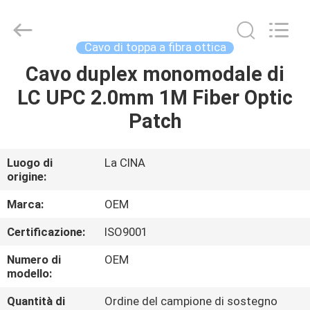
Beijing
Silk
Road
Enterprise
Management
Cavo di toppa a fibra ottica
Services
Co.,LTD..
Cavo duplex monomodale di
CASA
All
Rights
Reserved.
LC UPC 2.0mm 1M Fiber Optic
PRODOTTI
Patch
RIGUARDO
Luogo di
La CINA
origine:
A
NOI
Marca:
OEM
Certificazione:
ISO9001
GIRO
Numero di
OEM
DELLA
modello:
FABBRICA
Quantità di
Ordine del campione di sostegno