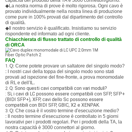
capacità del prodotto della TA è 3000 connettori/giorno.
◆La nostra norma di prove è molto rigorosa. Ogni cavo è
provato individualmente nella nostra linea di produzione
come pure in 100% provati dal dipartimento del controllo
di qualità.
◆Il nostro servizio è qualificato. Insistiamo su servizio
rispondente ed informato ad ogni cliente.
Chiacchierata di flusso trattato di controllo di qualità
di ORCA
FAQ
Q: Come potete provare un saltatore del singolo modo?
1.
: I nostri cavi della toppa del singolo modo sono stati
provati ad ispezione del fine-fronte, a prova monomodale
di RL e dell'IL.
Q: Sono questi cavi compatibili con vari moduli?
2.
: Sì, i cavi di LC possono essere compatibili con SFP, SFP+
(BIDI SFP+), XFP, cavi dello Sc possono essere
compatibili con BIDI SFP, GBIC, X2 e XENPAK.
Q: Che cosa è il vostro termine d'esecuzione medio?
3.
: Il nostro termine d'esecuzione è controllato in 5 giorni
lavorativi per i prodotti regolari. Per i prodotti della TA, la
nostra capacità è 3000 connettori al giorno.