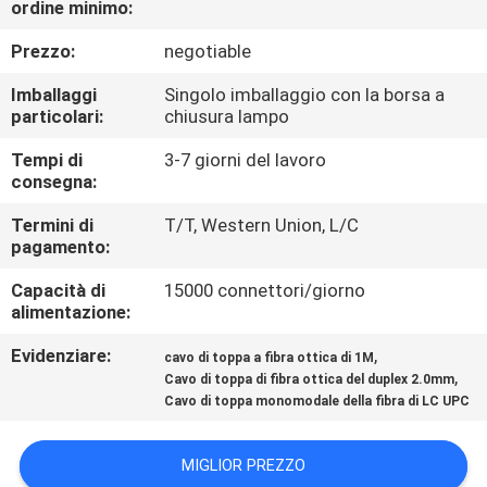
ordine minimo:
CONTROLLO
Prezzo:
negotiable
DI
Imballaggi
Singolo imballaggio con la borsa a
particolari:
chiusura lampo
QUALITÀ
Tempi di
3-7 giorni del lavoro
consegna:
CONTATTICI
Termini di
T/T, Western Union, L/C
pagamento:
NOTIZIE
Capacità di
15000 connettori/giorno
alimentazione:
CASI
Evidenziare:
,
cavo di toppa a fibra ottica di 1M
,
Cavo di toppa di fibra ottica del duplex 2.0mm
MAPPA
Cavo di toppa monomodale della fibra di LC UPC
DEL
MIGLIOR PREZZO
SITO