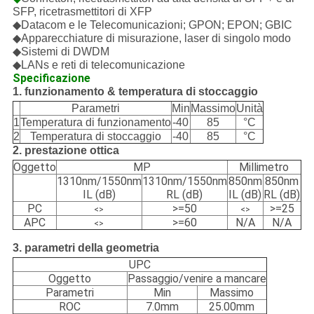
SFP, ricetrasmettitori di XFP
◆Datacom e le Telecomunicazioni; GPON; EPON; GBIC
◆Apparecchiature di misurazione, laser di singolo modo
◆Sistemi di DWDM
◆LANs e reti di telecomunicazione
Specificazione
1. funzionamento & temperatura di stoccaggio
Parametri
Min
Massimo
Unità
1
Temperatura di funzionamento
-40
85
°C
2
Temperatura di stoccaggio
-40
85
°C
2. prestazione ottica
Oggetto
MP
Millimetro
1310nm/1550nm
1310nm/1550nm
850nm
850nm
IL (dB)
RL (dB)
IL (dB)
RL (dB)
PC
>=50
>=25
<>
<>
APC
>=60
N/A
N/A
<>
3. parametri della geometria
UPC
Oggetto
Passaggio/venire a mancare
Parametri
Min
Massimo
ROC
7.0mm
25.00mm