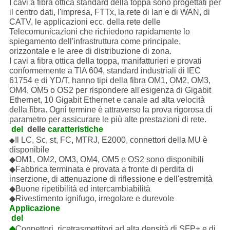
I cavi a fibra ottica standard della toppa sono progettati per
il centro dati, l'impresa, FTTx, la rete di lan e di WAN, di
CATV, le applicazioni ecc. della rete delle
Telecomunicazioni che richiedono rapidamente lo
spiegamento dell'infrastruttura come principale,
orizzontale e le aree di distribuzione di zona.
I cavi a fibra ottica della toppa, manifatturieri e provati
conformemente a TIA 604, standard industriali di IEC
61754 e di YD/T, hanno tipi della fibra OM1, OM2, OM3,
OM4, OM5 o OS2 per rispondere all'esigenza di Gigabit
Ethernet, 10 Gigabit Ethernet e canale ad alta velocità
della fibra. Ogni termine è attraverso la prova rigorosa di
parametro per assicurare le più alte prestazioni di rete.
del 
delle
caratteristiche
Il LC, Sc, st, FC, MTRJ, E2000, connettori della MU è
◆
disponibile
◆OM1, OM2, OM3, OM4, OM5 e OS2 sono disponibili
◆Fabbrica terminata e provata a fronte di perdita di
inserzione, di attenuazione di riflessione e dell'estremità
◆Buone ripetibilità ed intercambiabilità
◆Rivestimento ignifugo, irregolare e durevole
Applicazione
 del 
◆
Connettori, ricetrasmettitori ad alta densità di SFP+ e di