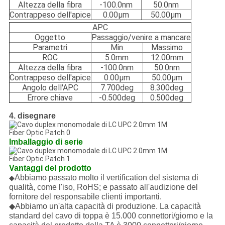
Altezza della fibra
-100.0nm
50.0nm
Contrappeso dell'apice
0.00μm
50.00μm
APC
Oggetto
Passaggio/venire a mancare
Parametri
Min
Massimo
ROC
5.0mm
12.00mm
Altezza della fibra
-100.0nm
50.0nm
Contrappeso dell'apice
0.00μm
50.00μm
Angolo dell'APC
7.700deg
8.300deg
Errore chiave
-0.500deg
0.500deg
4. disegnare
Imballaggio di serie
Vantaggi del prodotto
Abbiamo passato molto il vertification del sistema di
◆
qualità, come l'iso, RoHS; e passato all'audizione del
fornitore del responsabile clienti importanti.
◆Abbiamo un'alta capacità di produzione. La capacità
standard del cavo di toppa è 15.000 connettori/giorno e la