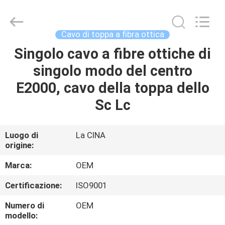
Beijing
Silk
Road
Enterprise
Management
Cavo di toppa a fibra ottica
Services
Co.,LTD..
Singolo cavo a fibre ottiche di
CASA
All
Rights
Reserved.
singolo modo del centro
PRODOTTI
E2000, cavo della toppa dello
Sc Lc
RIGUARDO
A
Luogo di
La CINA
origine:
NOI
Marca:
OEM
GIRO
Certificazione:
ISO9001
DELLA
Numero di
OEM
FABBRICA
modello: