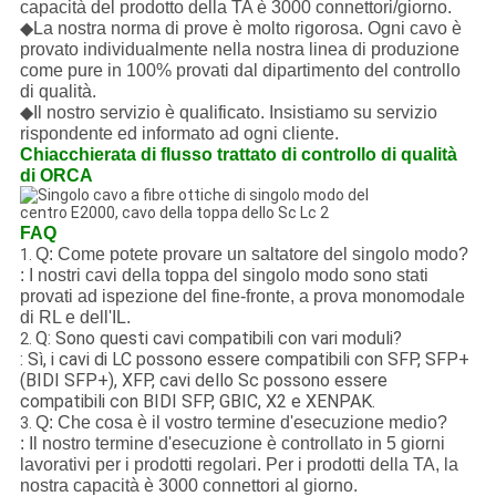
capacità del prodotto della TA è 3000 connettori/giorno.
◆La nostra norma di prove è molto rigorosa. Ogni cavo è
provato individualmente nella nostra linea di produzione
come pure in 100% provati dal dipartimento del controllo
di qualità.
◆Il nostro servizio è qualificato. Insistiamo su servizio
rispondente ed informato ad ogni cliente.
Chiacchierata di flusso trattato di controllo di qualità
di ORCA
FAQ
Q: Come potete provare un saltatore del singolo modo?
1.
: I nostri cavi della toppa del singolo modo sono stati
provati ad ispezione del fine-fronte, a prova monomodale
di RL e dell'IL.
Q: Sono questi cavi compatibili con vari moduli?
2.
: Sì, i cavi di LC possono essere compatibili con SFP, SFP+
(BIDI SFP+), XFP, cavi dello Sc possono essere
compatibili con BIDI SFP, GBIC, X2 e XENPAK.
Q: Che cosa è il vostro termine d'esecuzione medio?
3.
: Il nostro termine d'esecuzione è controllato in 5 giorni
lavorativi per i prodotti regolari. Per i prodotti della TA, la
nostra capacità è 3000 connettori al giorno.