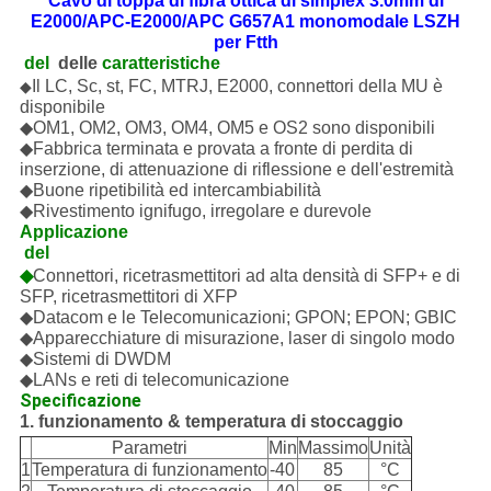
Cavo di toppa di fibra ottica di simplex 3.0mm di
E2000/APC-E2000/APC G657A1 monomodale LSZH
per Ftth
del 
delle
caratteristiche
Il LC, Sc, st, FC, MTRJ, E2000, connettori della MU è
◆
disponibile
◆OM1, OM2, OM3, OM4, OM5 e OS2 sono disponibili
◆Fabbrica terminata e provata a fronte di perdita di
inserzione, di attenuazione di riflessione e dell'estremità
◆Buone ripetibilità ed intercambiabilità
◆Rivestimento ignifugo, irregolare e durevole
Applicazione
 del 
◆
Connettori, ricetrasmettitori ad alta densità di SFP+ e di
SFP, ricetrasmettitori di XFP
◆Datacom e le Telecomunicazioni; GPON; EPON; GBIC
◆Apparecchiature di misurazione, laser di singolo modo
◆Sistemi di DWDM
◆LANs e reti di telecomunicazione
Specificazione
1. funzionamento & temperatura di stoccaggio
Parametri
Min
Massimo
Unità
1
Temperatura di funzionamento
-40
85
°C