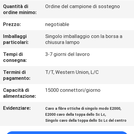
Quantità di
Ordine del campione di sostegno
ordine minimo:
CONTROLLO
DI
Prezzo:
negotiable
QUALITÀ
Imballaggi
Singolo imballaggio con la borsa a
particolari:
chiusura lampo
CONTATTICI
Tempi di
3-7 giorni del lavoro
consegna:
NOTIZIE
Termini di
T/T, Western Union, L/C
pagamento:
Capacità di
15000 connettori/giorno
CASI
alimentazione:
Evidenziare:
,
Cavo a fibre ottiche di singolo modo E2000
MAPPA
,
E2000 cavo della toppa dello Sc Lc
DEL
Singolo cavo della toppa dello Sc Lc del centro
SITO