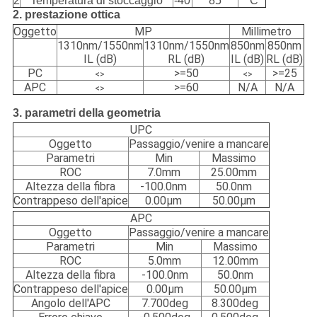
2
Temperatura di stoccaggio
-40
85
°C
2. prestazione ottica
Oggetto
MP
Millimetro
1310nm/1550nm
1310nm/1550nm
850nm
850nm
IL (dB)
RL (dB)
IL (dB)
RL (dB)
PC
>=50
>=25
<>
<>
APC
>=60
N/A
N/A
<>
3. parametri della geometria
UPC
Oggetto
Passaggio/venire a mancare
Parametri
Min
Massimo
ROC
7.0mm
25.00mm
Altezza della fibra
-100.0nm
50.0nm
Contrappeso dell'apice
0.00μm
50.00μm
APC
Oggetto
Passaggio/venire a mancare
Parametri
Min
Massimo
ROC
5.0mm
12.00mm
Altezza della fibra
-100.0nm
50.0nm
Contrappeso dell'apice
0.00μm
50.00μm
Angolo dell'APC
7.700deg
8.300deg