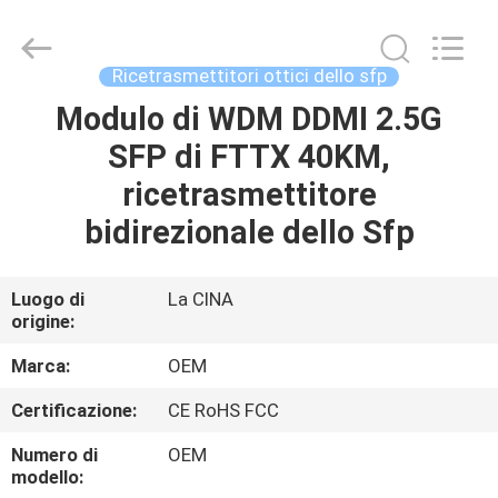
Beijing
Silk
Road
Enterprise
Management
Ricetrasmettitori ottici dello sfp
Services
Co.,LTD..
Modulo di WDM DDMI 2.5G
CASA
All
Rights
Reserved.
SFP di FTTX 40KM,
PRODOTTI
ricetrasmettitore
bidirezionale dello Sfp
RIGUARDO
A
Luogo di
La CINA
origine:
NOI
Marca:
OEM
GIRO
Certificazione:
CE RoHS FCC
DELLA
Numero di
OEM
FABBRICA
modello: