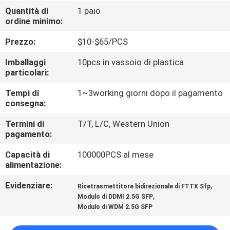
Quantità di
1 paio
ordine minimo:
CONTROLLO
DI
Prezzo:
$10-$65/PCS
QUALITÀ
Imballaggi
10pcs in vassoio di plastica
particolari:
CONTATTICI
Tempi di
1~3working giorni dopo il pagamento
consegna:
NOTIZIE
Termini di
T/T, L/C, Western Union
pagamento:
Capacità di
100000PCS al mese
CASI
alimentazione:
Evidenziare:
,
Ricetrasmettitore bidirezionale di FTTX Sfp
MAPPA
,
Modulo di DDMI 2.5G SFP
DEL
Modulo di WDM 2.5G SFP
SITO