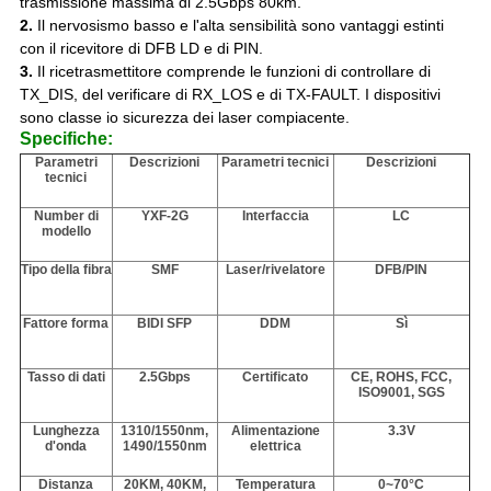
trasmissione massima di 2.5Gbps 80km.
2.
Il nervosismo basso e l'alta sensibilità sono vantaggi estinti
con il ricevitore di DFB LD e di PIN.
3.
Il ricetrasmettitore
comprende le funzioni di controllare di
TX_DIS, del verificare di RX_LOS e di TX-FAULT. I dispositivi
sono classe io sicurezza dei laser compiacente.
Specifiche:
Parametri
Descrizioni
Parametri tecnici
Descrizioni
tecnici
Number di
YXF-2G
Interfaccia
LC
modello
Tipo della fibra
SMF
Laser/rivelatore
DFB/PIN
Fattore forma
BIDI SFP
DDM
Sì
Tasso di dati
2.5Gbps
Certificato
CE, ROHS, FCC,
ISO9001, SGS
Lunghezza
1310/1550nm,
Alimentazione
3.3V
d'onda
1490/1550nm
elettrica
Distanza
20KM, 40KM,
Temperatura
0~70°C