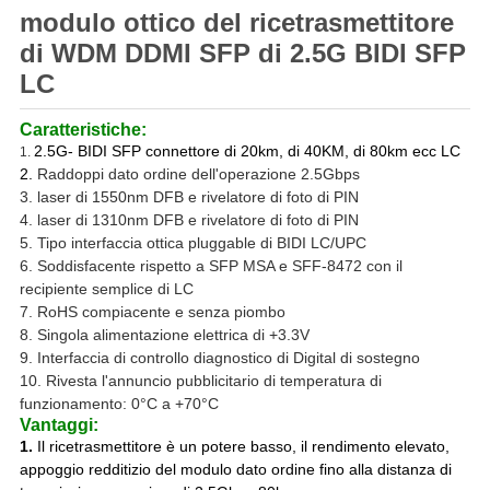
modulo ottico del ricetrasmettitore
di WDM DDMI SFP di 2.5G BIDI SFP
LC
Caratteristiche:
2.5G- BIDI SFP connettore di 20km, di 40KM, di 80km ecc LC
1.
2.
Raddoppi dato ordine dell'operazione 2.5Gbps
3. laser di 1550nm DFB e rivelatore di foto di PIN
4.
laser di 1310nm DFB e rivelatore di foto di PIN
5. Tipo interfaccia ottica pluggable di BIDI LC/UPC
6. Soddisfacente rispetto a SFP MSA e SFF-8472 con il
recipiente semplice di LC
7. RoHS compiacente e senza piombo
8. Singola alimentazione elettrica di +3.3V
9. Interfaccia di controllo diagnostico di Digital di sostegno
10. Rivesta l'annuncio pubblicitario di temperatura di
funzionamento: 0°C a +70°C
Vantaggi:
1.
Il ricetrasmettitore è un potere basso, il rendimento elevato,
appoggio redditizio del modulo dato ordine fino alla distanza di