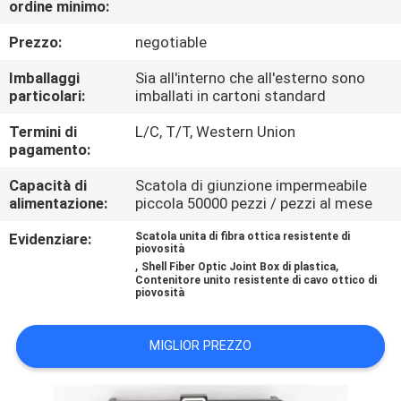
ordine minimo:
CONTROLLO
Prezzo:
negotiable
DI
Imballaggi
Sia all'interno che all'esterno sono
particolari:
imballati in cartoni standard
QUALITÀ
Termini di
L/C, T/T, Western Union
pagamento:
CONTATTICI
Capacità di
Scatola di giunzione impermeabile
alimentazione:
piccola 50000 pezzi / pezzi al mese
NOTIZIE
Evidenziare:
Scatola unita di fibra ottica resistente di
piovosità
,
,
Shell Fiber Optic Joint Box di plastica
CASI
Contenitore unito resistente di cavo ottico di
piovosità
MAPPA
MIGLIOR PREZZO
DEL
SITO