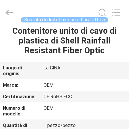
Beijing
Silk
Road
Enterprise
Management
Scatola di distribuzione a fibra ottica
Services
Co.,LTD..
Contenitore unito di cavo di
CASA
All
Rights
Reserved.
plastica di Shell Rainfall
PRODOTTI
Resistant Fiber Optic
RIGUARDO
Luogo di
La CINA
origine:
A
NOI
Marca:
OEM
Certificazione:
CE RoHS FCC
GIRO
Numero di
OEM
DELLA
modello:
FABBRICA
Quantità di
1 pezzo/pezzo