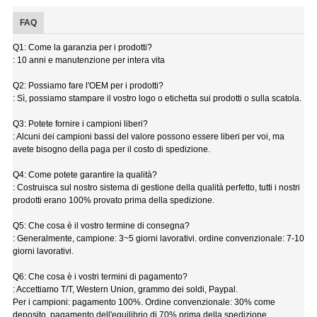
FAQ
Q1: Come la garanzia per i prodotti?
: 10 anni e manutenzione per intera vita
Q2: Possiamo fare l'OEM per i prodotti?
: Sì, possiamo stampare il vostro logo o etichetta sui prodotti o sulla scatola.
Q3: Potete fornire i campioni liberi?
: Alcuni dei campioni bassi del valore possono essere liberi per voi, ma
avete bisogno della paga per il costo di spedizione.
Q4: Come potete garantire la qualità?
: Costruisca sul nostro sistema di gestione della qualità perfetto, tutti i nostri
prodotti erano 100% provato prima della spedizione.
Q5: Che cosa è il vostro termine di consegna?
: Generalmente, campione: 3~5 giorni lavorativi. ordine convenzionale: 7-10
giorni lavorativi.
Q6: Che cosa è i vostri termini di pagamento?
: Accettiamo T/T, Western Union, grammo dei soldi, Paypal.
Per i campioni: pagamento 100%. Ordine convenzionale: 30% come
deposito, pagamento dell'equilibrio di 70% prima della spedizione