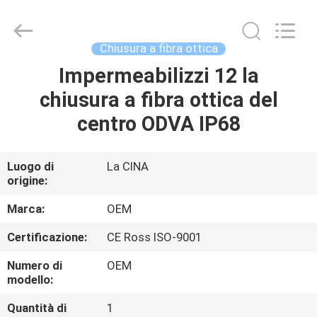
Beijing
Silk
Road
Enterprise
Management
Chiusura a fibra ottica
Services
Co.,LTD..
Impermeabilizzi 12 la
CASA
All
Rights
Reserved.
chiusura a fibra ottica del
PRODOTTI
centro ODVA IP68
RIGUARDO
Luogo di
La CINA
origine:
A
NOI
Marca:
OEM
Certificazione:
CE Ross ISO-9001
GIRO
Numero di
OEM
DELLA
modello:
FABBRICA
Quantità di
1