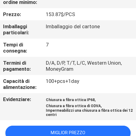
ordine minimo:
CONTROLLO
Prezzo:
153.87$/PCS
DI
Imballaggi
Imballaggio del cartone
particolari:
QUALITÀ
Tempi di
7
consegna:
CONTATTICI
Termini di
D/A, D/P, T/T, L/C, Western Union,
pagamento:
MoneyGram
NOTIZIE
Capacità di
100+pcs+1day
alimentazione:
CASI
Evidenziare:
,
Chiusura a fibra ottica IP68
,
Chiusura a fibra ottica di ODVA
MAPPA
Impermeabilizzi una chiusura a fibra ottica dei 12
centri
DEL
SITO
MIGLIOR PREZZO