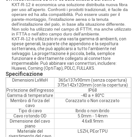
KXT-R-12 è economica una soluzione distribuita nuova fibra
per uso all'aperto. Confronti i prodotti tradizionali, è facile da
operare ed ha alta compatibilità. Può essere usato per il
parete-montaggio, l'installazione aerea o la tenuta
dell'installazione del palo, in base alla situazione differente.
Non solo ha utilizzato nel campo di FTTH, ma anche utilizzato
in FTTA o nell'altro campo duro dell'ambiente.
KXT-R-12
è utilizzato in una vasta gamma di ambienti, con
spese generali, la parete che appendono e la sepoltura
sotterranea, che può applicarsi a tutto l'ambiente nel
selvaggio. La progettazione è piccola, bella, semplice
funzionare e direttamente collegato al connettore
impermeabile. Può abbinare vari connettori, includere:
Huawei, Corning (OptiTap), PDLC, FULLAXS.
Specificazione
Dimensioni LxWxH
365x137x90mm (senza copertura)
375x142x120mm (con la copertura)
Protezione dell'ingresso
IP68
Gamma di temperature
-40 a + 80°C
Membro di forza del
Corazzato o Non corazzato
cavo
Tipo di cavo
Ibrido o non ibrido
Cavo rotondo OD
5.0mm - 14mm
Dimensione del cavo
4.6x8.9mm
piano
Materiale del
LSZH, PEorTPU
rivestimento del cavo