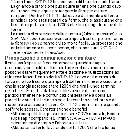
14mm fuori,
KXT-R-12
ha accessori differenti da adattarsi.
La ghiandola di torsione può ridurre la tensione quando cavo
del tronco che piega e proteggere la fibra per evitare
rompersi. Dentro
KXT-R-12
del cavo e del membro di forza
principali sono stati riparati dal fermo, che si assicurano che
la scatola potesse stare 1200N che tira il lungo termine della
forza.
La manica di protezione della giuntura (24pcs massimo) e lo
SpA (Max.2pcs) possono essere riparati sul corpo, che fanno
la
fibra
KXT-R-12
hanno diviso molto facile. La progettazione
antislittamento sul caso basso, che si assicura
KXT-R-12
tiene saldamente il cavo/palo.
Prospezione o comunicazione militare
Il cavo sarà ripetuto frequentemente quando indaga o
comunicazione militare. Il connettore ed il cavo normali non
possono stare frequentemente e trazione e riutilizzazione ad
alta resistenza. Dentro dei
KXT-R-12
, il cavo ed il membro di
forza corazzati sono stati riparati dal fermo, che si assicurano
che la scatola potesse stare 1200N che tira il lungo termine
della forza. È molto adatto ad utilizzazione del terreno,
particolarmente nelle comunicazioni della rete a stella. La
progettazione di interfaccia ad alta resistenza dell'arco e del
materiale si assicura
il
lavoro
KXT-R-12
anormalmente quando
soffrire le scosse. Caratteristiche e benefici
•Alta compatibilità: possono essere ODVA montato, Hconn
(OptiTap™ compatibile), il mini Sc, AARC, PTLC, PTMPO o
•
assemblea di campo o Fabbrica-sigillata
•Abbastanza forte: lavorando sotto 1200N che tira lungo