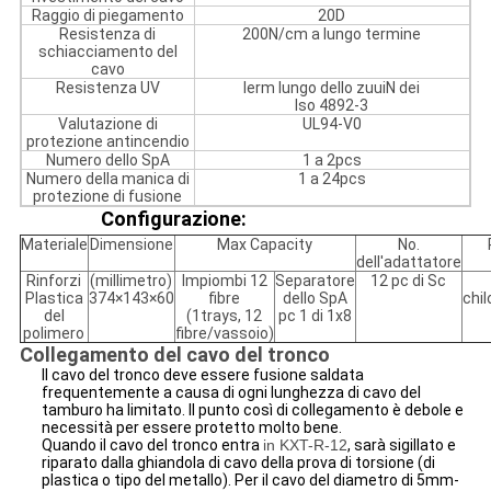
Raggio di piegamento
20D
Resistenza di
200N/cm a lungo termine
schiacciamento del
cavo
Resistenza UV
lerm lungo dello zuuiN dei
Iso 4892-3
Valutazione di
UL94-V0
protezione antincendio
Numero dello SpA
1 a 2pcs
Numero della manica di
1 a 24pcs
protezione di fusione
Configurazione:
Materiale
Dimensione
Max Capacity
No.
dell'adattatore
Rinforzi
(millimetro)
Impiombi 12
Separatore
12 pc di Sc
Plastica
374×143×60
fibre
dello SpA
chi
del
(1trays, 12
pc 1 di 1x8
polimero
fibre/vassoio)
Collegamento del cavo del tronco
Il cavo del tronco deve essere fusione saldata
frequentemente a causa di ogni lunghezza di cavo del
tamburo ha limitato. Il punto così di collegamento è debole e
necessità per essere protetto molto bene.
Quando il cavo del tronco entra
in KXT-R-12
, sarà sigillato e
riparato dalla ghiandola di cavo della prova di torsione (di
plastica o tipo del metallo). Per il cavo del diametro di 5mm-